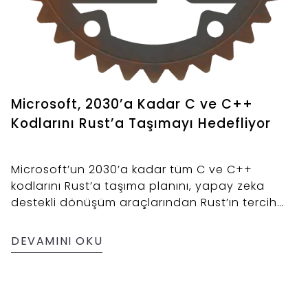
Microsoft, 2030’a Kadar C ve C++
Kodlarını Rust’a Taşımayı Hedefliyor
Microsoft’un 2030’a kadar tüm C ve C++
kodlarını Rust’a taşıma planını, yapay zeka
destekli dönüşüm araçlarından Rust’ın tercih
edilme nedenlerine kadar sürecin arka planını
incelemek ve bellek güvenliği, bakım maliyetleri
DEVAMINI OKU
ve ölçeklenebilirlik açısından hedefin ne ifade
ettiğini değerlendirilmesi ve daha fazlası
hakkında.