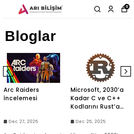
0
Bloglar
Arc Raiders
Microsoft, 2030’a
İncelemesi
Kadar C ve C++
Kodlarını Rust’a
Taşımayı
Dec 27, 2025
Dec 25, 2025
Hedefliyor