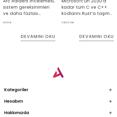
Arc Raiders incelemesi,
Microsoft’un 2030’a
sistem gereksinimleri
kadar tüm C ve C++
ve daha fazlası
kodlarını Rust’a taşıma
hakkında.
planını, yapay zeka
OYUN
YAZILIM
destekli dönüşüm
araçlarından Rust’ın
DEVAMINI OKU
DEVAMINI OKU
tercih edilme
nedenlerine kadar
sürecin arka planını
incelemek ve bellek
güvenliği, bakım
maliyetleri ve
ölçeklenebilirlik
açısından hedefin ne
ifade ettiğini
Kategoriler
değerlendirilmesi ve
Hesabım
daha fazlası hakkında.
Hakkımızda