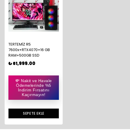
TERTEMİZ R5
7600x+RTX4070+16 GB
RAM+500GB SSD
₺ 61,999.00
💸 Nakit ve Havale
Ödemelerinde %5
İndirim Fırsatını
Kaçırmayın!
SEPETE EKLE