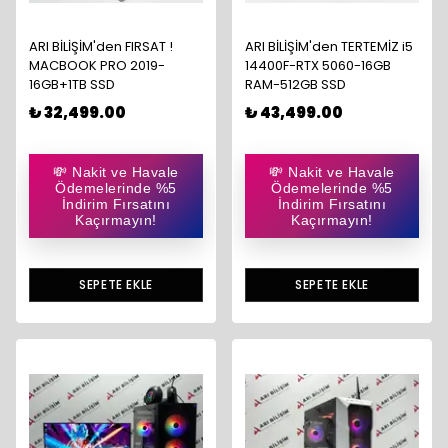
ARI BİLİŞİM'den FIRSAT !
ARI BİLİŞİM'den TERTEMİZ i5
MACBOOK PRO 2019-
14400F-RTX 5060-16GB
16GB+1TB SSD
RAM-512GB SSD
₺ 32,499.00
₺ 43,499.00
💸 Nakit ve Havale
💸 Nakit ve Havale
Ödemelerinde %5
Ödemelerinde %5
İndirim Fırsatını
İndirim Fırsatını
Kaçırmayın!
Kaçırmayın!
SEPETE EKLE
SEPETE EKLE