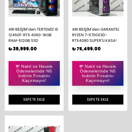
ARI BİLİŞİM'den TERTEMİZ i5
ARI BİLİŞİM'den GARANTİLİ
12450F-RTX 4060-16GB
RYZEN 7-5700X3D-
RAM-512GB SSD
RTX4080 SUPER'LI KASA!
₺ 39,999.00
₺ 75,499.00
💸 Nakit ve Havale
💸 Nakit ve Havale
Ödemelerinde %5
Ödemelerinde %5
İndirim Fırsatını
İndirim Fırsatını
Kaçırmayın!
Kaçırmayın!
SEPETE EKLE
SEPETE EKLE