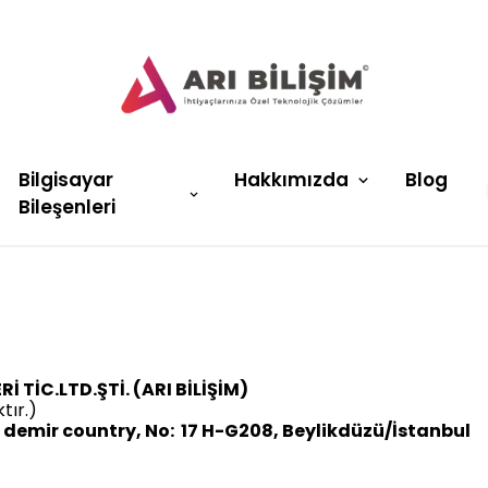
Bilgisayar
Hakkımızda
Blog
Bileşenleri
 TİC.LTD.ŞTİ. (ARI BİLİŞİM)
tır.)
, demir country, No: 17 H-G208, Beylikdüzü/İstanbul