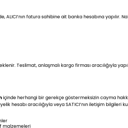
 ALICI’nın fatura sahibine ait banka hesabına yapılır. Na
a eklenir. Teslimat, anlaşmalı kargo firması aracılığıyla y
n
içinde herhangi bir gerekçe göstermeksizin cayma hakkı
lik hesabı aracılığıyla veya SATICI’nın iletişim bilgileri kulla
nler
arf malzemeleri