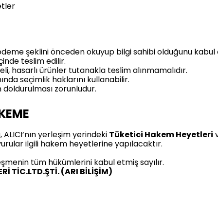
tler
 ve ödeme şeklini önceden okuyup bilgi sahibi olduğunu kabul
çinde teslim edilir.
li, hasarlı ürünler tutanakla teslim alınmamalıdır.
nda seçimlik haklarını kullanabilir.
ın doldurulması zorunludur.
HKEME
ALICI’nın yerleşim yerindeki
Tüketici Hakem Heyetleri
rular ilgili hakem heyetlerine yapılacaktır.
eşmenin tüm hükümlerini kabul etmiş sayılır.
 TİC.LTD.ŞTİ. (ARI BİLİŞİM)