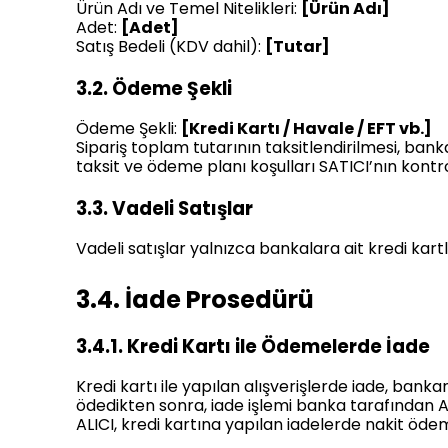
Ürün Adı ve Temel Nitelikleri:
[Ürün Adı]
Adet:
[Adet]
Satış Bedeli (KDV dahil):
[Tutar]
3.2. Ödeme Şekli
Ödeme Şekli:
[Kredi Kartı / Havale / EFT vb.]
Sipariş toplam tutarının taksitlendirilmesi, ban
taksit ve ödeme planı koşulları SATICI’nın kontr
3.3. Vadeli Satışlar
Vadeli satışlar yalnızca bankalara ait kredi kartlar
3.4. İade Prosedürü
3.4.1. Kredi Kartı ile Ödemelerde İade
Kredi kartı ile yapılan alışverişlerde iade, banka
ödedikten sonra, iade işlemi banka tarafından ALIC
ALICI, kredi kartına yapılan iadelerde nakit öd