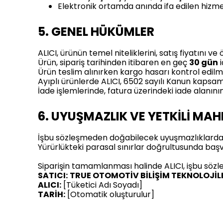
Elektronik ortamda anında ifa edilen hizme
5. GENEL HÜKÜMLER
ALICI, ürünün temel niteliklerini, satış fiyatını
Ürün, sipariş tarihinden itibaren en geç
30 gün
i
Ürün teslim alınırken kargo hasarı kontrol edilme
Ayıplı ürünlerde ALICI, 6502 sayılı Kanun kapsamı
İade işlemlerinde, fatura üzerindeki iade alanın
6. UYUŞMAZLIK VE YETKİLİ MA
İşbu sözleşmeden doğabilecek uyuşmazlıklarda, 
Yürürlükteki parasal sınırlar doğrultusunda başvu
Siparişin tamamlanması halinde ALICI, işbu sözl
SATICI:
TRUE OTOMOTİV BİLİŞİM TEKNOLOJİLERİ
ALICI:
[Tüketici Adı Soyadı]
TARİH:
[Otomatik oluşturulur]