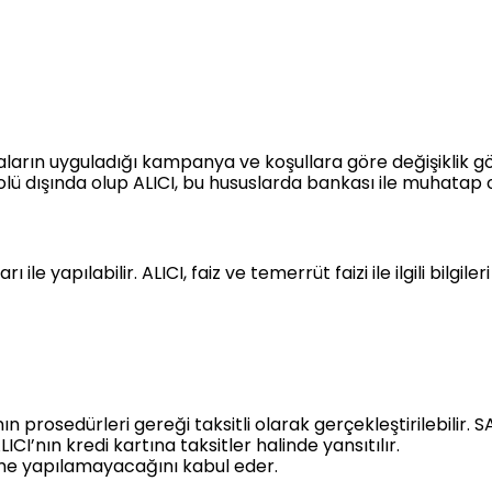
kaların uyguladığı kampanya ve koşullara göre değişiklik gö
olü dışında olup ALICI, bu hususlarda bankası ile muhatap 
ı ile yapılabilir. ALICI, faiz ve temerrüt faizi ile ilgili bil
nın prosedürleri gereği taksitli olarak gerçekleştirilebilir.
I’nın kredi kartına taksitler halinde yansıtılır.
eme yapılamayacağını kabul eder.