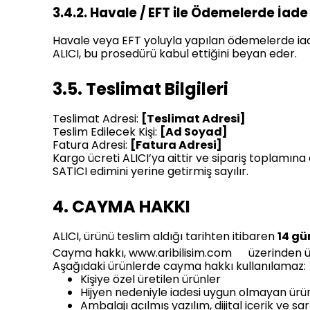
3.4.2. Havale / EFT ile Ödemelerde İade
Havale veya EFT yoluyla yapılan ödemelerde iade,
ALICI, bu prosedürü kabul ettiğini beyan eder.
3.5. Teslimat Bilgileri
Teslimat Adresi:
[Teslimat Adresi]
Teslim Edilecek Kişi:
[Ad Soyad]
Fatura Adresi:
[Fatura Adresi]
Kargo ücreti ALICI’ya aittir ve sipariş toplamın
SATICI edimini yerine getirmiş sayılır.
4. CAYMA HAKKI
ALICI, ürünü teslim aldığı tarihten itibaren
14 gü
Cayma hakkı,
www.aribilisim.com
üzerinden üye
Aşağıdaki ürünlerde cayma hakkı kullanılamaz:
Kişiye özel üretilen ürünler
Hijyen nedeniyle iadesi uygun olmayan ürü
Ambalajı açılmış yazılım, dijital içerik ve s