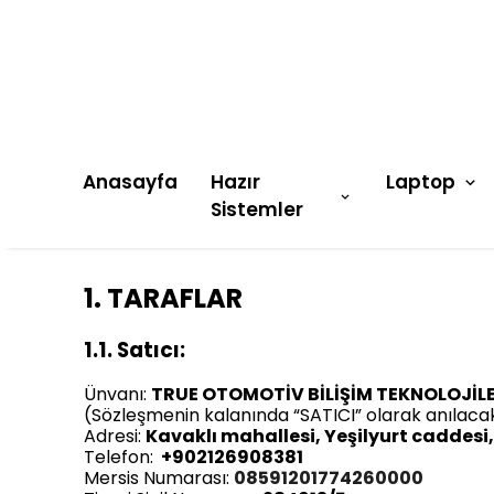
Anasayfa
Hazır
Laptop
Sistemler
1. TARAFLAR
1.1. Satıcı:
Ünvanı:
TRUE OTOMOTİV BİLİŞİM TEKNOLOJİLERİ
(Sözleşmenin kalanında “SATICI” olarak anılacak
Adresi:
Kavaklı mahallesi, Yeşilyurt caddesi
Telefon:
+902126908381
Mersis Numarası:
08591201774260000