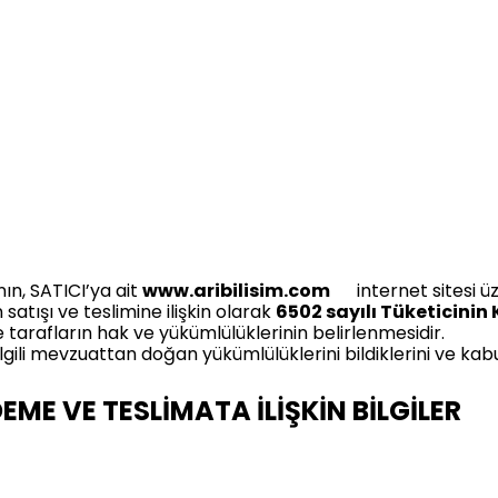
nın, SATICI’ya ait
www.aribilisim.com
internet sitesi ü
n satışı ve teslimine ilişkin olarak
6502 sayılı Tüketicini
tarafların hak ve yükümlülüklerinin belirlenmesidir.
lgili mevzuattan doğan yükümlülüklerini bildiklerini ve kabu
ME VE TESLİMATA İLİŞKİN BİLGİLER