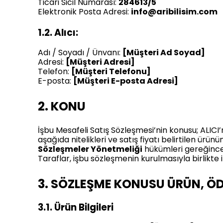
Ticari Sicil Numarası:
284613/5
Elektronik Posta Adresi:
info@aribilisim.com
1.2. Alıcı:
Adı / Soyadı / Ünvanı:
[Müşteri Ad Soyad]
Adresi:
[Müşteri Adresi]
Telefon:
[Müşteri Telefonu]
E-posta:
[Müşteri E-posta Adresi]
2. KONU
İşbu Mesafeli Satış Sözleşmesi’nin konusu; ALICI’
aşağıda nitelikleri ve satış fiyatı belirtilen ürünü
Sözleşmeler Yönetmeliği
hükümleri gereğince 
Taraflar, işbu sözleşmenin kurulmasıyla birlikte i
3. SÖZLEŞME KONUSU ÜRÜN, ÖDE
3.1. Ürün Bilgileri