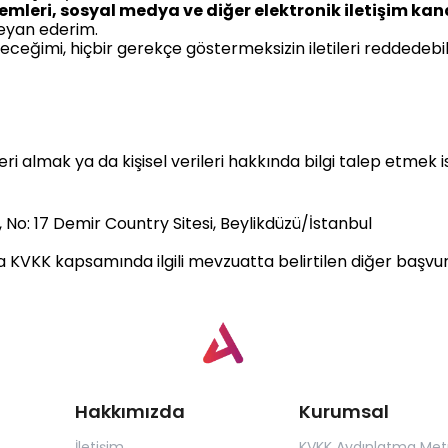
mleri, sosyal medya ve diğer elektronik iletişim kana
eyan ederim.
ileceğimi, hiçbir gerekçe göstermeksizin iletileri redded
ri almak ya da kişisel verileri hakkında bilgi talep etmek 
, No: 17 Demir Country Sitesi, Beylikdüzü/İstanbul
ya KVKK kapsamında ilgili mevzuatta belirtilen diğer başvur
Hakkımızda
Kurumsal
İletişim
KVKK Aydınlatma Met