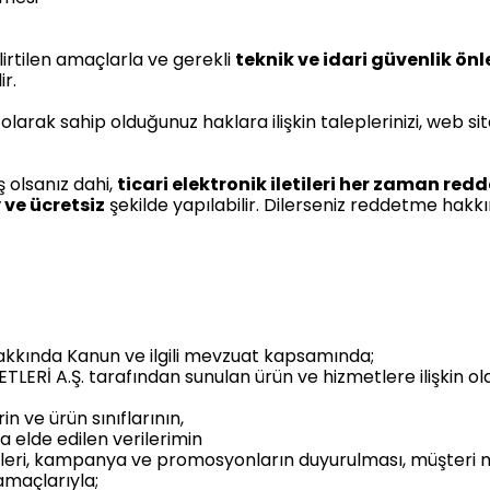
lirtilen amaçlarla ve gerekli
teknik ve idari güvenlik önl
ir.
i olarak sahip olduğunuz haklara ilişkin taleplerinizi, web 
 olsanız dahi,
ticari elektronik iletileri her zaman re
 ve ücretsiz
şekilde yapılabilir. Dilerseniz reddetme hakkı
Hakkında Kanun ve ilgili mevzuat kapsamında;
LERİ A.Ş. tarafından sunulan ürün ve hizmetlere ilişkin ol
in ve ürün sınıflarının,
a elde edilen verilerimin
etleri, kampanya ve promosyonların duyurulması, müşteri 
 amaçlarıyla;