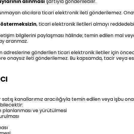
aylarının alınması
şartıyla gönderilebilir.
nmayan alıcılara ticari elektronik ileti gönderilemez. Onay
 göstermeksizin
, ticari elektronik iletileri almayı reddedebil
iletişim bilgilerini paylaşması hâlinde; temin edilen mal vey
onay aranmaz.
im adreslerine gönderilen ticari elektronik iletiler için ön
ere onaysız ileti gönderilemez. Bu kapsamda, tacir veya esn
ACI
r satış kanallarımız aracılığıyla temin edilen veya işbu 
bilecektir:
n planlanması ve yürütülmesi
urulması
ması
lmesi