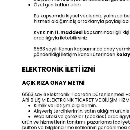
Özel gün kutlamaları
Bu kapsamda kişisel verileriniz, yalnızca be
hizmeti aldığımız iş ortaklarıyla paylaşılabil
KVKK’nın
11. maddesi
kapsamında ilgili kiş
aracılığıyla iletebilirsiniz.
6563 sayılı Kanun kapsamında onay vermiş
gönderildiği iletişim kanalı üzerinden
kolay
ELEKTRONİK İLETİ İZNİ
AÇIK RIZA ONAY METNİ
6563 sayılı Elektronik Ticaretin Düzenlenmesi 
ARİ BİLİŞİM ELEKTRONİK TİCARET VE BİLİŞİM HİZMET
Kimlik ve iletişim bilgilerimin,
Alışveriş tercihlerimin, satın aldığım ürünler
Web sitesi ve çerezler (cookies) aracılığıyl
ürün ve hizmetlerin tanıtımı, pazarlama faaliy
bülten ve bilgilendirme iletilerinin gönderilmesi