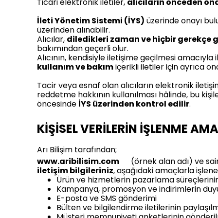
Ticari elektronik iletiler,
alıcıların önceden on
İleti Yönetim Sistemi (İYS)
üzerinde onayı bulu
üzerinden alınabilir.
Alıcılar,
diledikleri zaman ve hiçbir gerekçe
bakımından geçerli olur.
Alıcının, kendisiyle iletişime geçilmesi amacıyla 
kullanım ve bakım
içerikli iletiler için ayrıca 
Tacir veya esnaf olan alıcıların elektronik iletiş
reddetme hakkının kullanılması hâlinde, bu kişil
öncesinde
İYS üzerinden kontrol edilir
.
KİŞİSEL VERİLERİN İŞLENME AM
Arı Bilişim tarafından;
www.aribilisim.com
(örnek alan adı) ve sai
iletişim bilgileriniz
, aşağıdaki amaçlarla işlene
Ürün ve hizmetlerin pazarlama süreçlerini
Kampanya, promosyon ve indirimlerin duy
E-posta ve SMS gönderimi
Bülten ve bilgilendirme iletilerinin paylaşıl
Müşteri memnuniyeti anketlerinin gönderi