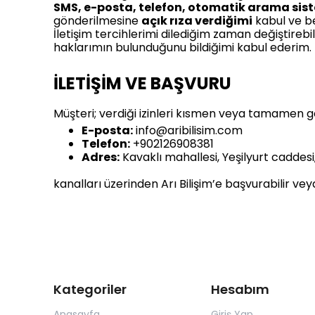
SMS, e-posta, telefon, otomatik arama siste
gönderilmesine
açık rıza verdiğimi
kabul ve b
İletişim tercihlerimi dilediğim zaman değiştireb
haklarımın bulunduğunu bildiğimi kabul ederim.
İLETİŞİM VE BAŞVURU
Müşteri; verdiği izinleri kısmen veya tamamen ge
E-posta:
info@aribilisim.com
Telefon:
+902126908381
Adres:
Kavaklı mahallesi, Yeşilyurt caddesi
kanalları üzerinden Arı Bilişim’e başvurabilir ve
Kategoriler
Hesabım
Anasayfa
Giriş Yap