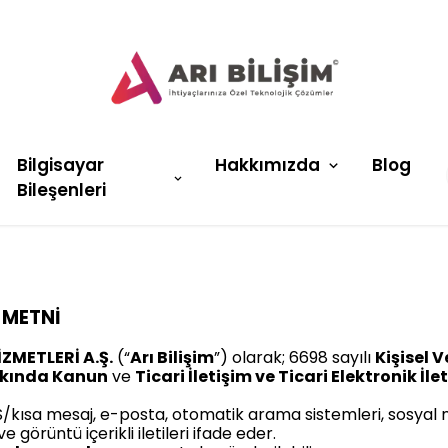
Bilgisayar
Hakkımızda
Blog
Bileşenleri
 METNİ
İZMETLERİ A.Ş.
(“
Arı Bilişim
”) olarak; 6698 sayılı
Kişisel 
kkında Kanun
ve
Ticari İletişim ve Ticari Elektronik İ
SMS/kısa mesaj, e-posta, otomatik arama sistemleri, sosyal 
 görüntü içerikli iletileri ifade eder.