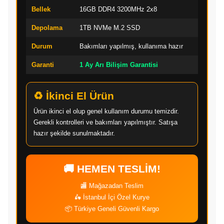
Bellek
16GB DDR4 3200MHz 2x8
Depolama
1TB NVMe M.2 SSD
Durum
Bakımları yapılmış, kullanıma hazır
Garanti
1 Ay Arı Bilişim Garantisi
♻️ İkinci El Ürün
Ürün ikinci el olup genel kullanım durumu temizdir.
Gerekli kontrolleri ve bakımları yapılmıştır. Satışa
hazır şekilde sunulmaktadır.
🚚 HEMEN TESLİM!
🏬 Mağazadan Teslim
🛵 İstanbul İçi Özel Kurye
📦 Türkiye Geneli Güvenli Kargo