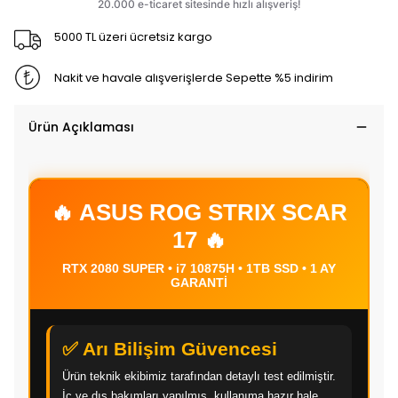
5000 TL üzeri ücretsiz kargo
Nakit ve havale alışverişlerde Sepette %5 indirim
Ürün Açıklaması
🔥 ASUS ROG STRIX SCAR
17 🔥
RTX 2080 SUPER • i7 10875H • 1TB SSD • 1 AY
GARANTİ
✅ Arı Bilişim Güvencesi
Ürün teknik ekibimiz tarafından detaylı test edilmiştir.
İç ve dış bakımları yapılmış, kullanıma hazır hale