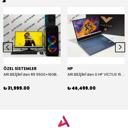
ÖZEL SİSTEMLER
HP
ARI BİLİŞİM'den R5 5500+16GB+512GB SSD+RTX3060 Tİ
ARI BİLİŞİM'den 0 HP VİCTUS 15 R5 340+RTX5060+16GB+512GB SSD
₺ 31,999.00
₺ 46,499.00