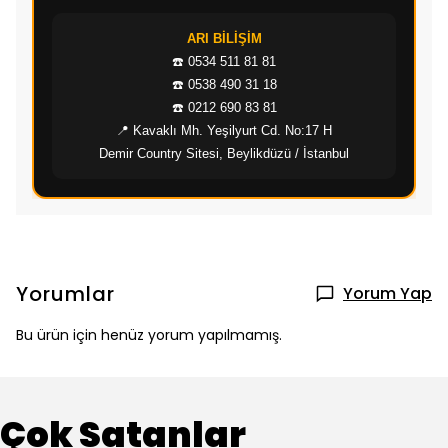
ARI BİLİŞİM
☎️ 0534 511 81 81
☎️ 0538 490 31 18
☎️ 0212 690 83 81
📍 Kavaklı Mh. Yeşilyurt Cd. No:17 H
Demir Country Sitesi, Beylikdüzü / İstanbul
Yorumlar
Yorum Yap
Bu ürün için henüz yorum yapılmamış.
Çok Satanlar