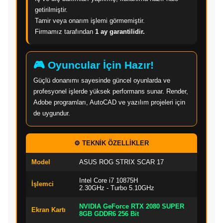
getirilmiştir.
Tamir veya onarım işlemi görmemiştir.
Firmamız tarafından
1 ay garantilidir.
🎮 Oyuncular İçin Hazır!
Güçlü donanımı sayesinde güncel oyunlarda ve
profesyonel işlerde yüksek performans sunar. Render,
Adobe programları, AutoCAD ve yazılım projeleri için
de uygundur.
⚙️ TEKNİK ÖZELLİKLER
Model
ASUS ROG STRIX SCAR 17
Intel Core i7 10875H
İşlemci
2.30GHz - Turbo 5.10GHz
NVIDIA GeForce RTX 2080 SUPER
Ekran Kartı
8GB GDDR6 256 Bit