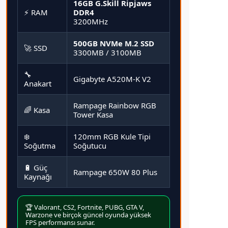
16GB G.Skill Ripjaws
⚡ RAM
DDR4
3200MHz
500GB NVMe M.2 SSD
🚀 SSD
3300MB / 3100MB
🔧
Gigabyte A520M-K V2
Anakart
Rampage Rainbow RGB
🌈 Kasa
Tower Kasa
❄️
120mm RGB Kule Tipi
Soğutma
Soğutucu
🔋 Güç
Rampage 650W 80 Plus
Kaynağı
🏆 Valorant, CS2, Fortnite, PUBG, GTA V,
Warzone ve birçok güncel oyunda yüksek
FPS performansı sunar.