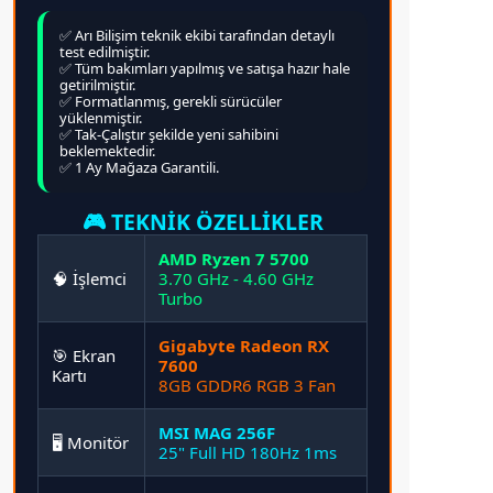
✅ Arı Bilişim teknik ekibi tarafından detaylı
test edilmiştir.
✅ Tüm bakımları yapılmış ve satışa hazır hale
getirilmiştir.
✅ Formatlanmış, gerekli sürücüler
yüklenmiştir.
✅ Tak-Çalıştır şekilde yeni sahibini
beklemektedir.
✅ 1 Ay Mağaza Garantili.
🎮 TEKNİK ÖZELLİKLER
AMD Ryzen 7 5700
🧠 İşlemci
3.70 GHz - 4.60 GHz
Turbo
Gigabyte Radeon RX
🎯 Ekran
7600
Kartı
8GB GDDR6 RGB 3 Fan
MSI MAG 256F
🖥️ Monitör
25" Full HD 180Hz 1ms