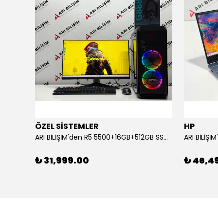
ÖZEL SİSTEMLER
HP
ARI BİLİŞİM'den FIRSAT! RTX4060+İNTEL İ3 13100F+16GB+1TB SETUP !
ARI BİLİŞİM'den R5 5500+16GB+512GB SSD+RTX3060 Tİ
₺ 31,999.00
₺ 46,4