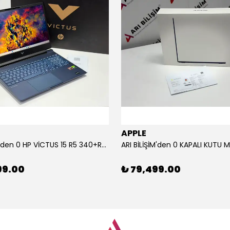
APPLE
ARI BİLİŞİM'den 0 HP VİCTUS 15 R5 340+RTX5060+16GB+512GB SSD
99.00
₺ 79,499.00