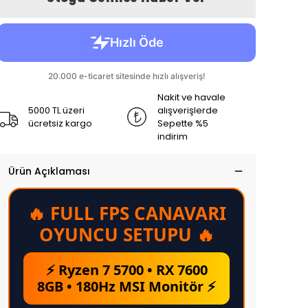
Nakit ve havale
5000 TL üzeri
alışverişlerde
ücretsiz kargo
Sepette %5
indirim
Ürün Açıklaması
🔥 FULL FPS CANAVARI
OYUNCU SETUPU 🔥
⚡ Ryzen 7 5700 • RX 7600
8GB • 180Hz MSI Monitör ⚡