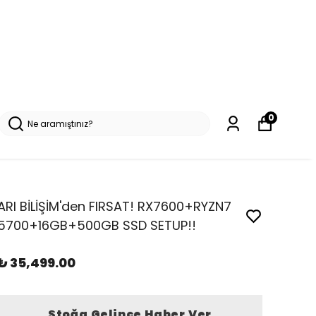
0
ARI BİLİŞİM'den FIRSAT! RX7600+RYZN7
5700+16GB+500GB SSD SETUP!!
₺ 35,499.00
Stoğa Gelince Haber Ver