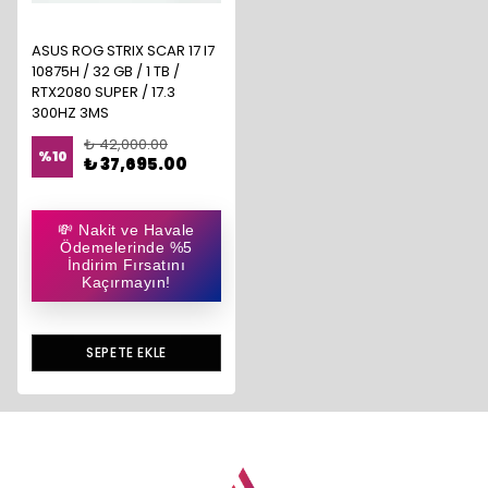
ASUS ROG STRIX SCAR 17 I7
10875H / 32 GB / 1 TB /
RTX2080 SUPER / 17.3
300HZ 3MS
₺ 42,000.00
%
10
₺ 37,695.00
💸 Nakit ve Havale
Ödemelerinde %5
İndirim Fırsatını
Kaçırmayın!
SEPETE EKLE